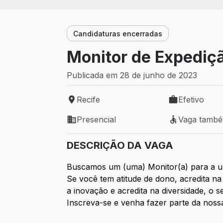
Candidaturas encerradas
Monitor de Expediçã
Publicada em 28 de junho de 2023
Recife
Efetivo
Local de trabalho: Recife
Tipo de vaga: 
Presencial
Vaga tamb
Modelo de trabalho: Presencial
Vaga também 
DESCRIÇÃO DA VAGA
Buscamos um (uma) Monitor(a) para a u
Se você tem atitude de dono, acredita n
a inovação e acredita na diversidade, o 
Inscreva-se e venha fazer parte da noss