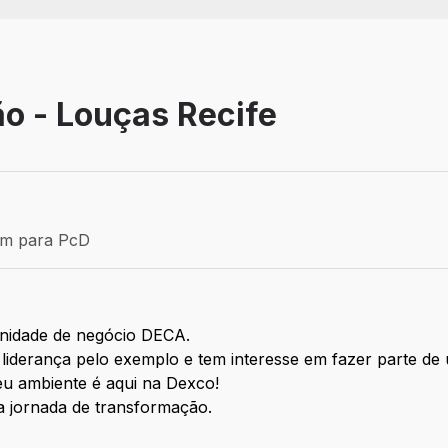
o - Louças Recife
Efetivo
ém para PcD
para PcD
nidade de negócio DECA.
a liderança pelo exemplo e tem interesse em fazer parte d
seu ambiente é aqui na
Dexco!
a jornada de transformação.