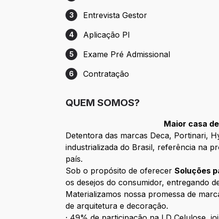
Etapa 2: Entrevista Comportamental RH
Entrevista Gestor
3
Etapa 3: Entrevista Gestor
Aplicação PI
4
Etapa 4: Aplicação PI
Exame Pré Admissional
5
Etapa 5: Exame Pré Admissional
Contratação
6
Etapa 6: Contratação
QUEM SOMOS?
Maior casa de
Detentora das marcas Deca, Portinari, H
industrializada do Brasil, referência na
país.
Sob o propósito de oferecer
Soluções p
os desejos do consumidor, entregando des
Materializamos nossa promessa de marc
de arquitetura e decoração.
· 49% de participação na LD Celulose, joi