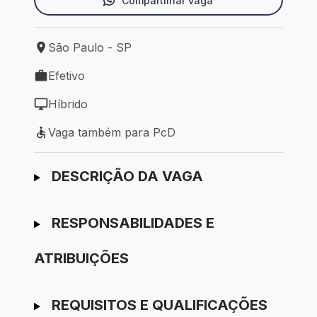
Compartilhar vaga
São Paulo - SP
Local de trabalho: São Paulo - SP
Efetivo
Tipo de vaga: Efetivo
Híbrido
Modelo de trabalho: Híbrido
Vaga também para PcD
Vaga também para PcD
Ir para candidatura
DESCRIÇÃO DA VAGA
RESPONSABILIDADES E
ATRIBUIÇÕES
REQUISITOS E QUALIFICAÇÕES