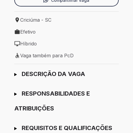
Compartilhar vaga
Criciúma - SC
Local de trabalho: Criciúma - SC
Efetivo
Tipo de vaga: Efetivo
Híbrido
Modelo de trabalho: Híbrido
Vaga também para PcD
Vaga também para PcD
Ir para candidatura
DESCRIÇÃO DA VAGA
RESPONSABILIDADES E
ATRIBUIÇÕES
REQUISITOS E QUALIFICAÇÕES