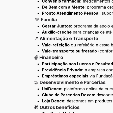
Convênio farmácia:
medicamentos c
De Bem com a Mente:
programa dedi
Pronto Atendimento Pessoal:
suport
💛
Família
Gestar Juntos:
programa de apoio e
Auxílio-creche
para crianças de até
📍
Alimentação e Transporte
Vale-refeição
ou refeitório e cesta 
Vale-transporte ou fretado
(confor
💰
Financeiro
Participação nos Lucros e Resulta
Previdência Privada:
a empresa cont
Empréstimos especiais
via Fundação
🤝
Desenvolvimento e Parcerias
UniDexco:
plataforma online de curs
Clube de Parcerias Dexco:
desconto
Loja Dexco:
descontos em produtos
🎁
Outros benefícios