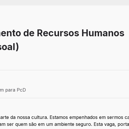
mento de Recursos Humanos
oal)
Efetivo
ém para PcD
para PcD
 parte da nossa cultura. Estamos empenhados em sermos c
am ser quem são em um ambiente seguro. Esta vaga, port