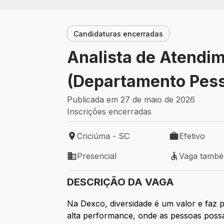
Candidaturas encerradas
Analista de Atendi
(Departamento Pess
Publicada em 27 de maio de 2026
Inscrições encerradas
Criciúma - SC
Efetivo
Local de trabalho: Criciúma - SC
Tipo de vaga: 
Presencial
Vaga tamb
Modelo de trabalho: Presencial
Vaga também 
DESCRIÇÃO DA VAGA
Na Dexco, diversidade é um valor e faz
alta performance, onde as pessoas poss