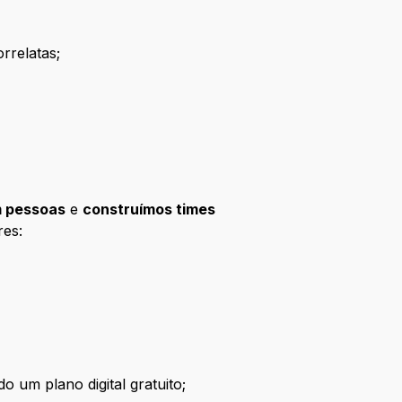
rrelatas;
m pessoas
e
construímos times
res:
o um plano digital gratuito;