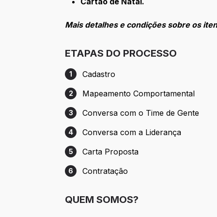
Cartão de Natal.
Mais detalhes e condições sobre os it
ETAPAS DO PROCESSO
Cadastro
1
Etapa 1: Cadastro
Mapeamento Comportamental
2
Etapa 2: Mapeamento Comportamental
Conversa com o Time de Gente
3
Etapa 3: Conversa com o Time de Gente
Conversa com a Liderança
4
Etapa 4: Conversa com a Liderança
Carta Proposta
5
Etapa 5: Carta Proposta
Contratação
6
Etapa 6: Contratação
QUEM SOMOS?